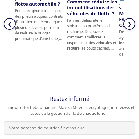
Comment réduire les
flotte automobile ?
TCO, coûts,
immobilisations des
Pression, géométrie, choix
Mélodie
véhicules de flotte ?
des pneumatiques, contrats
Fondatri
Pannes, délais atelier,
d’entretien ou télématique :
❮
❯
Conseils
sinistres ou problèmes de
plusieurs leviers permettent
recharge. Découvrez
Depuis 2019
de réduire le budget
comment améliorer la
agence de 
pneumatique d’une flotte,…
disponibilité des véhicules et
indépendan
réduire les coûts cachés. …
accompagne
dans l’opti
Restez
informé
La newsletter hebdomadaire Make a Move - décryptages, interviews et
actus de la gestion de flotte chaque lundi !