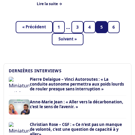
Lire la suite →
…
« Précédent
1
3
4
5
6
Suivant »
DERNIÈRES INTERVIEWS
Pierre Delaigue – Vinci Autoroutes : « La
conduite autonome permettra aux poids lourds
de rouler presque sans interruption »
Anne-Marie Jean : « Aller vers la décarbonation,
c’est le sens de l’avenir. »
Christian Rose – CGF : « Ce n’est pas un manque
de volonté, c’est une question de capacité à y
aller»