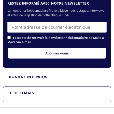
RESTEZ INFORMÉ AVEC NOTRE NEWSLETTER
La newsletter hebdomadaire Make a Move - décryptages, interviews
et actus de la gestion de flotte chaque lundi !
J'accepte de recevoir la newsletter hebdomadaire de Make a
Move via e-mail
Pierre Delaigue – Vinci Autoroutes : « La conduite
autonome permettra aux poids lourds de rouler
presque sans interruption »
DERNIÈRE INTERVIEW
CETTE SEMAINE