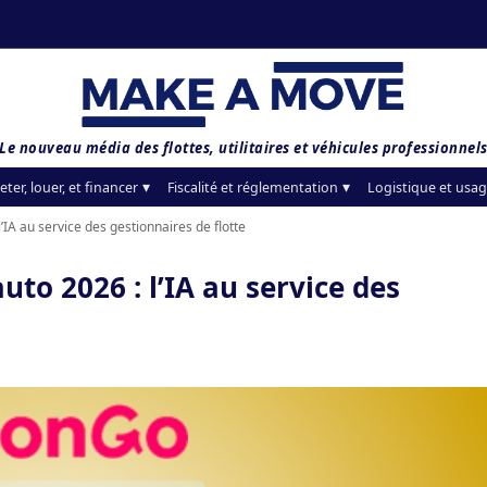
Le nouveau média des flottes, utilitaires et véhicules professionnel
eter, louer, et financer
Fiscalité et réglementation
Logistique et usag
IA au service des gestionnaires de flotte
to 2026 : l’IA au service des