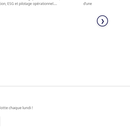
ion, ESG et pilotage opérationnel.…
d’une image réductrice.…
❯
otte chaque lundi !