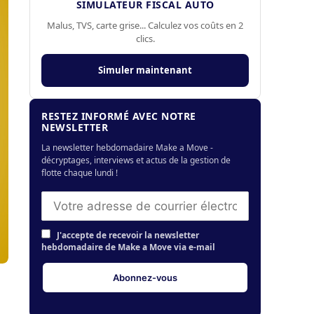
SIMULATEUR FISCAL AUTO
Malus, TVS, carte grise... Calculez vos coûts en 2
clics.
Simuler maintenant
RESTEZ INFORMÉ AVEC NOTRE
NEWSLETTER
La newsletter hebdomadaire Make a Move -
décryptages, interviews et actus de la gestion de
flotte chaque lundi !
J'accepte de recevoir la newsletter
hebdomadaire de Make a Move via e-mail