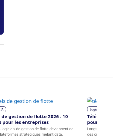
 IA
Logiciels et IA
s de gestion de flotte 2026 : 10
Télématique flotte 20
s pour les entreprises
pour les entreprises 
 logiciels de gestion de flotte deviennent de
Longtemps associée à la seul
plateformes stratégiques mêlant data,
des conducteurs, la télémati