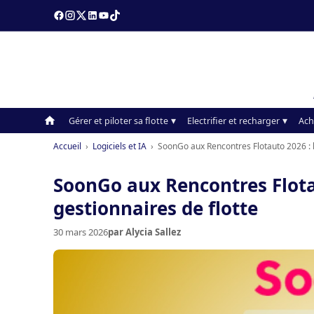
Gérer et piloter sa flotte
Electrifier et recharger
Ach
Accueil
›
Logiciels et IA
›
SoonGo aux Rencontres Flotauto 2026 : l’
SoonGo aux Rencontres Flotau
gestionnaires de flotte
30 mars 2026
par Alycia Sallez