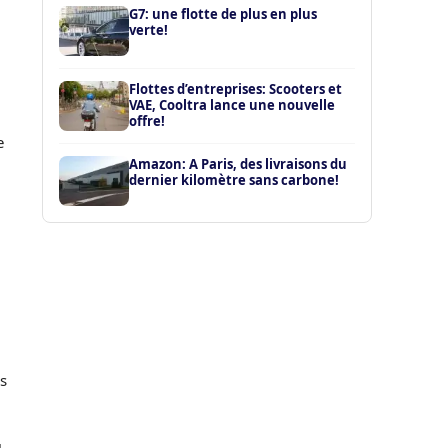
G7: une flotte de plus en plus
verte!
Flottes d’entreprises: Scooters et
VAE, Cooltra lance une nouvelle
offre!
e
Amazon: A Paris, des livraisons du
dernier kilomètre sans carbone!
s