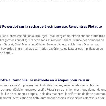
et Powerdot sur la recharge électrique aux Rencontres Flotauto
 Paris, première édition au Bourget, TotalEnergies réunissait sur son stand trois
lité (professionnelle) : François Ioos, Directeur Général France des Solutions de
ean Gadrat, Chief Marketing Officier Europe d'Allego et Matthieu Dischamps,
owerdot. Entre maillage territorial, expérience utilisateur et simplification du
 flotte,...
 flotte automobile : la méthode en 4 étapes pour réussir
e automobile ne s’improvise pas. Audit des usages, sélection des véhicules par
a recharge, déploiement progressif… Réussir sa transition électrique demande un
 feuille de route en 4 étapes. Table des matièresÉlectrification de flotte automob
la flotteÉlectrification de flotte automobile : choisir les véhicules électriques par...