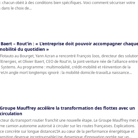
 : chacun obéit à des conditions bien spécifiques. Voici comment sécuriser votre
 dans le choix de...
r Baert – Rout’in : « L’entreprise doit pouvoir accompagner chaqu
mobilité du quotidien »
Flotauto au Bourget, Yann Azran a rencontré François Ioos, directeur des solutio
Energies, et Olivier Baert, CEO de Rout'in, la joint-venture née de l'alliance entre
 Systems. Au programme : multimodalité, crédit-mobilité et réinvention de la
eUn angle mort longtemps ignoré : la mobilité domicile-travailLa naissance...
roupe Mauffrey accélère la transformation des flottes avec un
circulation
secteur du transport routier franchit une nouvelle étape. Le Groupe Mauffrey met 
ème camion autonome autorisé à circuler sur les routes françaises. Explications.
e concrète sur longue distanceL’IA au cœur de la performance énergétique et
ansition devenue incontournableUne dynamique d’innovation portée par un...