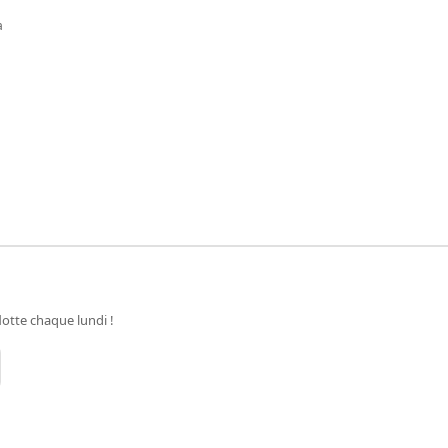
a
otte chaque lundi !