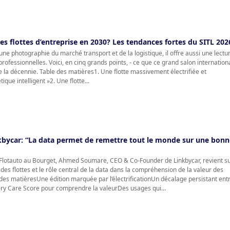
es flottes d’entreprise en 2030? Les tendances fortes du SITL 202
une photographie du marché transport et de la logistique, il offre aussi une lectu
s professionnelles. Voici, en cinq grands points, - ce que ce grand salon internation
de la décennie. Table des matières1. Une flotte massivement électrifiée et
que intelligent »2. Une flotte...
ycar: “La data permet de remettre tout le monde sur une bonn
 Flotauto au Bourget, Ahmed Soumare, CEO & Co-Founder de Linkbycar, revient s
on des flottes et le rôle central de la data dans la compréhension de la valeur des
 des matièresUne édition marquée par l’électrificationUn décalage persistant ent
tery Care Score pour comprendre la valeurDes usages qui...