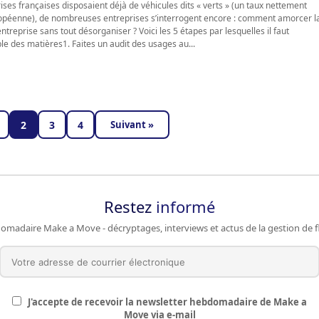
ises françaises disposaient déjà de véhicules dits « verts » (un taux nettement
opéenne), de nombreuses entreprises s’interrogent encore : comment amorcer l
'entreprise sans tout désorganiser ? Voici les 5 étapes par lesquelles il faut
 des matières1. Faites un audit des usages au...
2
3
4
Suivant »
Restez
informé
omadaire Make a Move - décryptages, interviews et actus de la gestion de fl
J'accepte de recevoir la newsletter hebdomadaire de Make a
Move via e-mail