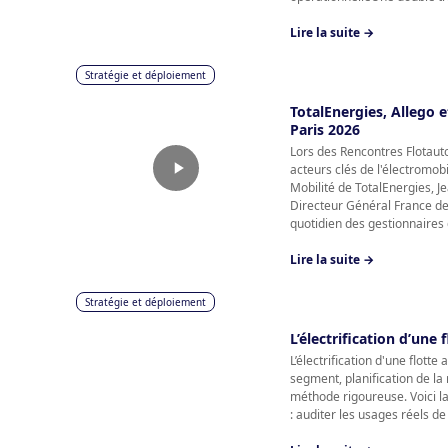
Lire la suite →
Stratégie et déploiement
TotalEnergies, Allego 
Paris 2026
Lors des Rencontres Flotauto
acteurs clés de l'électromobi
Mobilité de TotalEnergies, J
Directeur Général France de P
quotidien des gestionnaires de
Lire la suite →
Stratégie et déploiement
L’électrification d’une
L’électrification d'une flott
segment, planification de l
méthode rigoureuse. Voici la
: auditer les usages réels de 