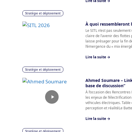
Lire la suite →
Stratégie et déploiement
À quoi ressembleront l
Le SITL n’est pas seulement 
claire de l’avenir des flotte
laisse présager pour la fin 
l’émergence du « mix énergéti
Lire la suite →
Stratégie et déploiement
Ahmed Soumare – Linkb
base de discussion”
À l’occasion des Rencontres
les enjeux de l’électrificati
véhicules électriques. Table
perception et réalitéLe Bat
Lire la suite →
Stratégie et déploiement