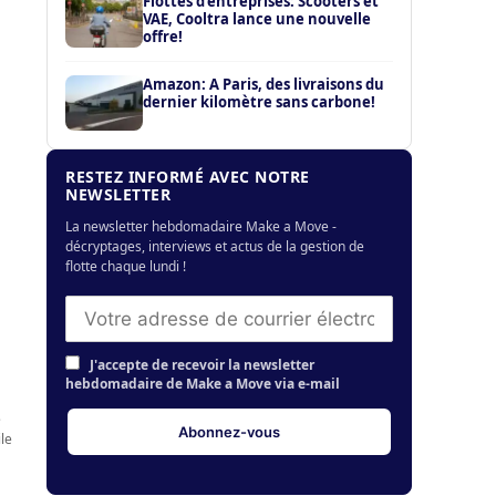
Flottes d’entreprises: Scooters et
VAE, Cooltra lance une nouvelle
offre!
Amazon: A Paris, des livraisons du
dernier kilomètre sans carbone!
RESTEZ INFORMÉ AVEC NOTRE
NEWSLETTER
La newsletter hebdomadaire Make a Move -
décryptages, interviews et actus de la gestion de
flotte chaque lundi !
J'accepte de recevoir la newsletter
hebdomadaire de Make a Move via e-mail
e
ile
Pierre Delaigue – Vinci Autoroutes : «
La conduite autonome permettra aux