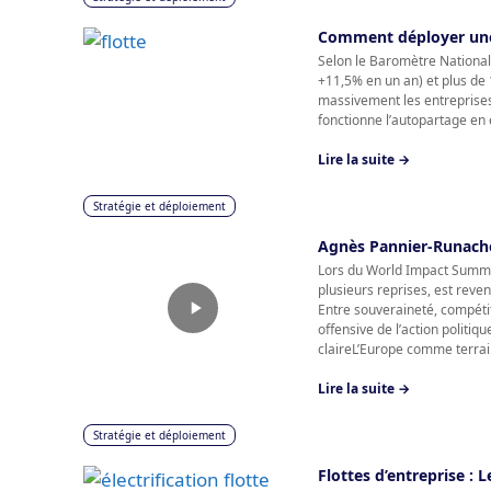
Comment déployer une 
Selon le Baromètre National d
+11,5% en un an) et plus de 
massivement les entreprises
fonctionne l’autopartage en e
Lire la suite →
Stratégie et déploiement
Agnès Pannier-Runache
Lors du World Impact Summit
plusieurs reprises, est reven
Entre souveraineté, compétit
offensive de l’action politi
claireL’Europe comme terrain
Lire la suite →
Stratégie et déploiement
Flottes d’entreprise : 