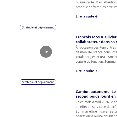
ou une carte. Mais attention
pratique et éviter les erreurs
Lire la suite →
Stratégie et déploiement
François Ioos & Olivie
collaborateur dans sa 
À l'occasion des Rencontres 
de mobilité France pour Total
TotalEnergies et RATP Smart
voiture de fonction. Sommair
Lire la suite →
Stratégie et déploiement
Camion autonome: Le G
second poids lourd en 
En ce mois d’avril 2026, le 
en effet en service le deuxi
SommaireUne mise en servic
opérationnelleUne double tr