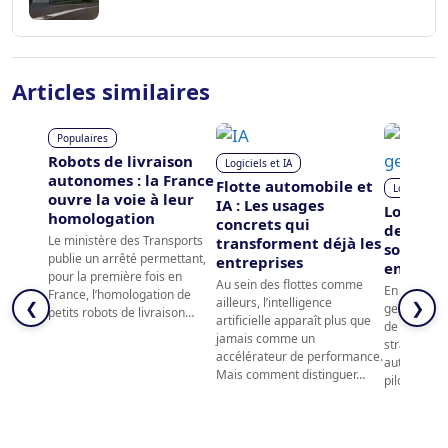
Articles similaires
Populaires
Robots de livraison
Logiciels et IA
autonomes : la France
Flotte automobile et
Logiciels et
ouvre la voie à leur
IA : Les usages
Logiciel
homologation
concrets qui
de flotte
Le ministère des Transports
transforment déjà les
solution
publie un arrêté permettant,
entreprises
entrepri
pour la première fois en
Au sein des flottes comme
En 2026, les
France, l’homologation de
ailleurs, l’intelligence
❮
❯
gestion de 
petits robots de livraison…
artificielle apparaît plus que
de véritabl
jamais comme un
stratégique
accélérateur de performance.
automatisat
Mais comment distinguer…
pilotage op