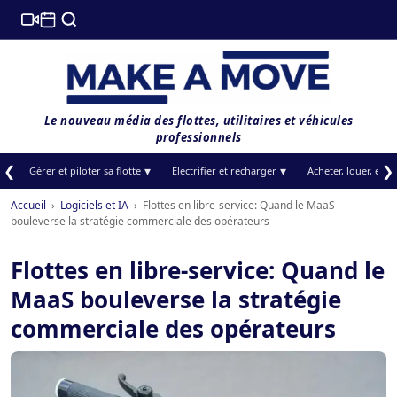
Le nouveau média des flottes, utilitaires et véhicules
professionnels
❮
❯
Gérer et piloter sa flotte
Electrifier et recharger
Acheter, louer, et f
Accueil
›
Logiciels et IA
›
Flottes en libre-service: Quand le MaaS
bouleverse la stratégie commerciale des opérateurs
Flottes en libre-service: Quand le
MaaS bouleverse la stratégie
commerciale des opérateurs