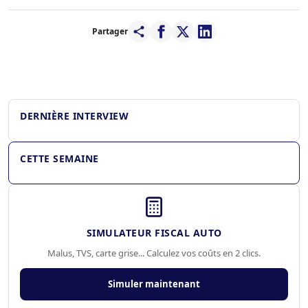
Partager
Pierre Delaigue – Vinci Autoroutes : « La conduite
autonome permettra aux poids lourds de rouler
presque sans interruption »
DERNIÈRE INTERVIEW
CETTE SEMAINE
SIMULATEUR FISCAL AUTO
Malus, TVS, carte grise... Calculez vos coûts en 2 clics.
Simuler maintenant