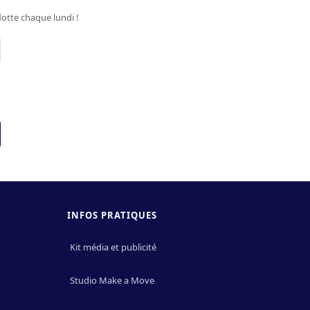
otte chaque lundi !
INFOS PRATIQUES
Kit média et publicité
Studio Make a Move