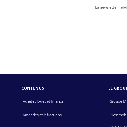
La newsletter hebd
CONTENUS
LE GROU
Acheter, louer, et financer
Groupe M
Amendes et infractions
Pressmobil