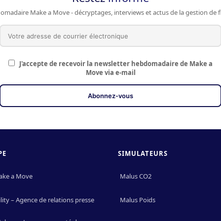
omadaire Make a Move - décryptages, interviews et actus de la gestion de fl
J'accepte de recevoir la newsletter hebdomadaire de Make a
Move via e-mail
PE
SIMULATEURS
ake a Move
Malus CO2
ity – Agence de relations presse
Malus Poids