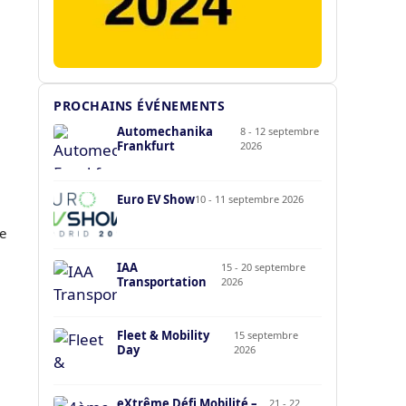
PROCHAINS ÉVÉNEMENTS
Automechanika
8 - 12 septembre
Frankfurt
2026
Euro EV Show
10 - 11 septembre 2026
le
IAA
15 - 20 septembre
Transportation
2026
Fleet & Mobility
15 septembre
Day
2026
eXtrême Défi Mobilité –
21 - 22