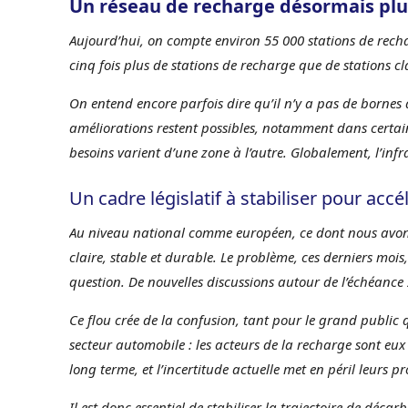
Un réseau de recharge désormais plus
Aujourd’hui, on compte environ 55 000 stations de rechar
cinq fois plus de stations de recharge que de stations cl
On entend encore parfois dire qu’il n’y a pas de bornes d
améliorations restent possibles, notamment dans certains
besoins varient d’une zone à l’autre. Globalement, l’in
Un cadre législatif à stabiliser pour accél
Au niveau national comme européen, ce dont nous avons 
claire, stable et durable. Le problème, ces derniers mois,
question. De nouvelles discussions autour de l’échéance 2
Ce flou crée de la confusion, tant pour le grand public 
secteur automobile : les acteurs de la recharge sont eu
long terme, et l’incertitude actuelle met en péril leurs pro
Il est donc essentiel de stabiliser la trajectoire de déca