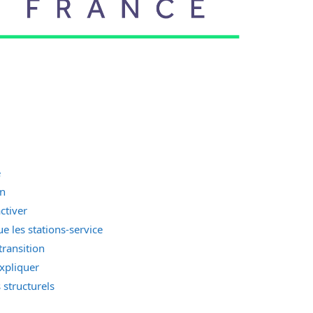
e
on
ctiver
 les stations-service
transition
expliquer
s structurels