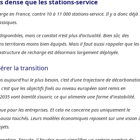
 dense que les stations-service
ge en France, contre 10 à 11 000 stations-service. Il y a donc déjà
assiques.
isponibles, mais ce constat n’est plus d’actualité. Bien sûr, des
 territoires moins bien équipés. Mais il faut aussi rappeler que les
frastructure de recharge est désormais largement déployée.
érer la transition
aujourd’hui le plus besoin, c’est d’une trajectoire de décarbonati
 c’est que les objectifs fixés au niveau européen sont remis en
035 vont bientôt s’ouvrir, ce qui alimente une forme d’instabilité.
que pour les entreprises. Et cela ne concerne pas uniquement le
x aussi touchés. Leurs modèles économiques reposent sur une vision 
jets.
rbonation. Ensuite, il faudra aussi simplifier un certain nombre de