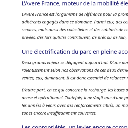
L’Avere France, moteur de la mobilité él
L’Avere France est l’organisme de référence pour la prom
adhérents engagés dans ce domaine. Parmi eux, des cons
services, mais aussi des collectivités et des cabinets de 
privées, dès lors qu’elles contribuent, de près ou de loi
Une électrification du parc en pleine acc
Deux grands enjeux se dégagent aujourd’hui. D’une part,
ralentissement selon nos observations de ces deux derniè
ventes, eux, diminuent. Il est donc essentiel de relanc
D’autre part, en ce qui concerne la recharge, les bases 
dense et opérationnel. Toutefois, il ne s’agit que d’une 
les années à venir, avec des renforcements ciblés, un m
zones encore insuffisamment couvertes.
Les copropriétés, un levier encore compl