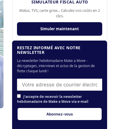
SIMULATEUR FISCAL AUTO
Malus, TVS, carte grise... Calculez vos coûts en 2
clics.
Simuler maintenant
RESTEZ INFORMÉ AVEC NOTRE
NEWSLETTER
La newsletter hebdomadaire Make a Move -
décryptages, interviews et actus de la gestion de
flotte chaque lundi !
J'accepte de recevoir la newsletter
hebdomadaire de Make a Move via e-mail