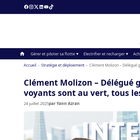
Gérer et piloter sa flotte
Electrifier et recharger
Ach
Accueil
›
Stratégie et déploiement
›
Clément Molizon – Délégué gén
Clément Molizon – Délégué gé
voyants sont au vert, tous le
24 juillet 2025
par Yann Azran