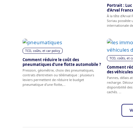
Portrait : Lu
d’Arval Franc
À la tête d’Arval
Soriau possède u
internationale d
TCO, coûts, et car policy
TCO, coûts, et c
Comment réduire le coût des
pneumatiques d’une flotte automobile ?
Comment rédu
Pression, géométrie, choix des pneumatiques,
des véhicules 
contrats d’entretien ou télématique : plusieurs
Pannes, délais at
leviers permettent de réduire le budget
recharge. Décou
pneumatique d’une flotte,…
disponibilité des
cachés. …
Vo