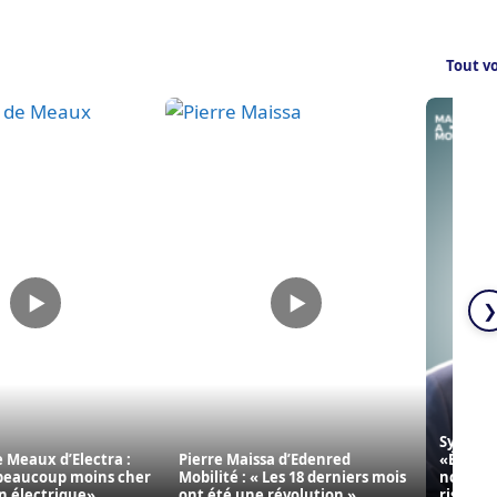
Tout vo
❯
Sylvain
 Meaux d’Electra :
Pierre Maissa d’Edenred
«Électri
beaucoup moins cher
Mobilité : « Les 18 derniers mois
notre d
n électrique»
ont été une révolution »
risque »