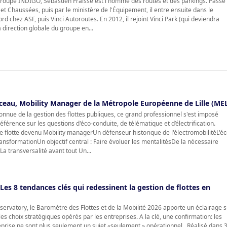
Groupe INDIGO, Sébastien Fraisse est l'homme des routes et des parkings. Passé
 et Chaussées, puis par le ministère de l'Équipement, il entre ensuite dans le
d chez ASF, puis Vinci Autoroutes. En 2012, il rejoint Vinci Park (qui deviendra
direction globale du groupe en...
nceau, Mobility Manager de la Métropole Européenne de Lille (ME
nnue de la gestion des flottes publiques, ce grand professionnel s'est imposé
férence sur les questions d'éco-conduite, de télématique et d’électrification.
flotte devenu Mobility managerUn défenseur historique de l'électromobilitéL'éc
nsformationUn objectif central : Faire évoluer les mentalitésDe la nécessaire
La transversalité avant tout Un...
Les 8 tendances clés qui redessinent la gestion de flottes en
Observatory, le Baromètre des Flottes et de la Mobilité 2026 apporte un éclairage 
es choix stratégiques opérés par les entreprises. A la clé, une confirmation: les
reprise ne sont plus seulement un sujet «seulement » opérationnel. Réalisé dans 