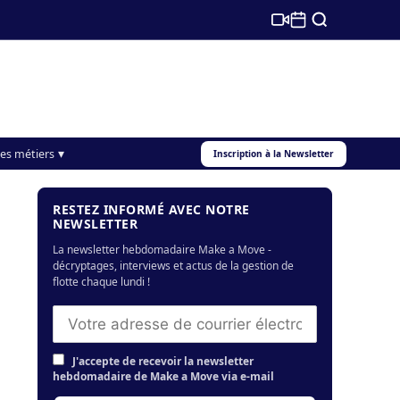
s
es métiers
Inscription à la Newsletter
RESTEZ INFORMÉ AVEC NOTRE
NEWSLETTER
La newsletter hebdomadaire Make a Move -
décryptages, interviews et actus de la gestion de
flotte chaque lundi !
J'accepte de recevoir la newsletter
hebdomadaire de Make a Move via e-mail