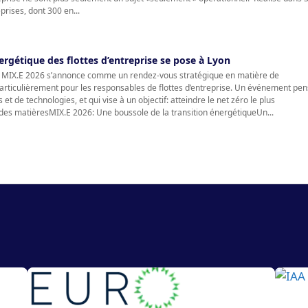
rises, dont 300 en...
ergétique des flottes d’entreprise se pose à Lyon
n, MIX.E 2026 s’annonce comme un rendez-vous stratégique en matière de
particulièrement pour les responsables de flottes d’entreprise. Un événement pe
t de technologies, et qui vise à un objectif: atteindre le net zéro le plus
des matièresMIX.E 2026: Une boussole de la transition énergétiqueUn...