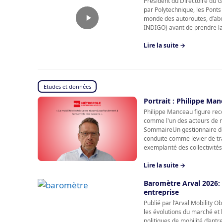
Président du Directoire du 
par Polytechnique, les Ponts
monde des autoroutes, d’abor
INDIGO) avant de prendre la 
Lire la suite →
Etudes et données
Portrait : Philippe Ma
Philippe Manceau figure reco
comme l'un des acteurs de ré
SommaireUn gestionnaire de 
conduite comme levier de tra
exemplarité des collectivités
Lire la suite →
Baromètre Arval 2026: 
entreprise
Publié par l’Arval Mobility 
les évolutions du marché et l
politiques de mobilité d’ent