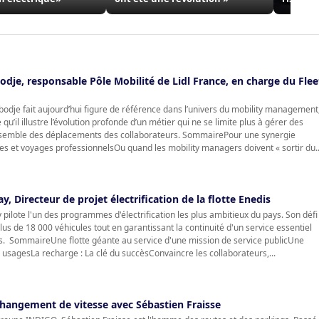
dje, responsable Pôle Mobilité de Lidl France, en charge du Flee
odje fait aujourd’hui figure de référence dans l’univers du mobility management
qu’il illustre l’évolution profonde d’un métier qui ne se limite plus à gérer des
’ensemble des déplacements des collaborateurs. SommairePour une synergie
ttes et voyages professionnelsOu quand les mobility managers doivent « sortir du..
y, Directeur de projet électrification de la flotte Enedis
pilote l'un des programmes d'électrification les plus ambitieux du pays. Son défi 
us de 18 000 véhicules tout en garantissant la continuité d'un service essentiel
is. SommaireUne flotte géante au service d'une mission de service publicUne
es usagesLa recharge : La clé du succèsConvaincre les collaborateurs,...
 Changement de vitesse avec Sébastien Fraisse