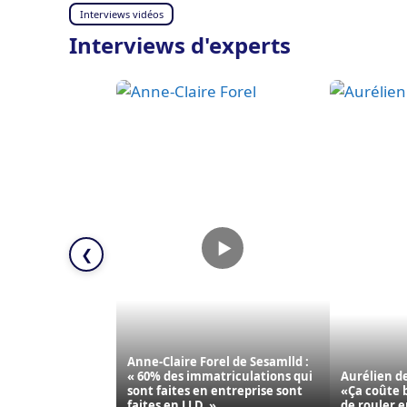
Interviews vidéos
Interviews d'experts
❮
Anne-Claire Forel de Sesamlld :
« 60% des immatriculations qui
Aurélien de
sont faites en entreprise sont
«Ça coûte 
faites en LLD. »
de rouler e