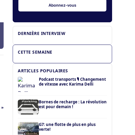
Pierre Delaigue – Vinci Autoroutes : «
La conduite autonome permettra aux
poids lourds de rouler presque sans
interruption »
DERNIÈRE INTERVIEW
CETTE SEMAINE
ARTICLES POPULAIRES
Podcast transports 🎙️ Changement
de vitesse avec Karima Delli
Bornes de recharge : La révolution
est pour demain !
 »
G7: une flotte de plus en plus
verte!