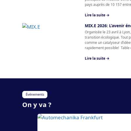
pays auprès de 10 157 entrep
Lire la suite →
MIX.E 2026: L’avenir én
Organisée le 23 avril à Lyo
transition écologique. Tout 
comme un catalyseur d’idées e
rapidement possible! Table 
Lire la suite →
Événements
On y va ?