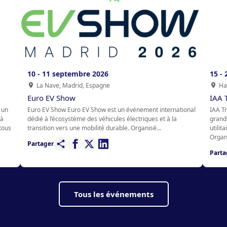
10 - 11 septembre 2026
15 -
La Nave, Madrid, Espagne
Ha
Euro EV Show
IAA 
 un
Euro EV Show Euro EV Show est un événement international
IAA Tr
 à
dédié à l’écosystème des véhicules électriques et à la
grand
tous
transition vers une mobilité durable. Organisé…
utilit
Organ
Partager
Parta
Tous les événements