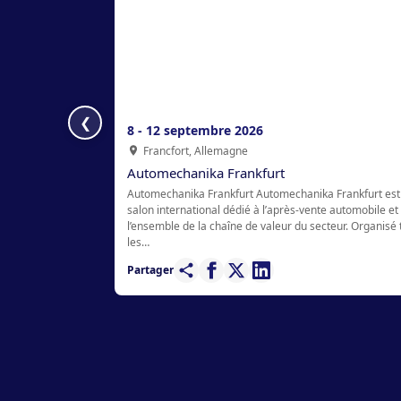
❮
8 - 12 septembre 2026
Francfort, Allemagne
Automechanika Frankfurt
Automechanika Frankfurt Automechanika Frankfurt est
salon international dédié à l’après-vente automobile et
l’ensemble de la chaîne de valeur du secteur. Organisé 
les…
Partager