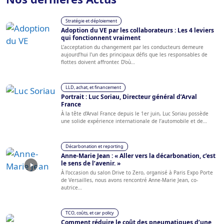
Stratégie et déploiement
Adoption du VE par les collaborateurs : Les 4 leviers
qui fonctionnent vraiment
L’acceptation du changement par les conducteurs demeure
aujourd’hui l’un des principaux défis que les responsables de
flottes doivent affronter. D’où…
LLD, achat, et financement
Portrait : Luc Soriau, Directeur général d’Arval
France
À la tête d’Arval France depuis le 1er juin, Luc Soriau possède
une solide expérience internationale de l’automobile et de…
Décarbonation et reporting
Anne-Marie Jean : « Aller vers la décarbonation, c’est
le sens de l’avenir. »
À l’occasion du salon Drive to Zero, organisé à Paris Expo Porte
de Versailles, nous avons rencontré Anne-Marie Jean, co-
autrice…
TCO, coûts, et car policy
Comment réduire le coût des pneumatiques d’une