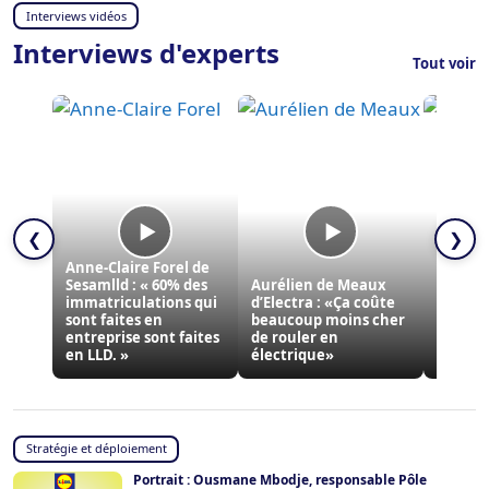
Interviews vidéos
Interviews d'experts
Tout voir
❮
❯
Anne-Claire Forel de
Sesamlld : « 60% des
Aurélien de Meaux
Pierre 
immatriculations qui
d’Electra : «Ça coûte
d’Edenr
sont faites en
beaucoup moins cher
Les 18 
entreprise sont faites
de rouler en
ont ét
en LLD. »
électrique»
révolut
Stratégie et déploiement
Portrait : Ousmane Mbodje, responsable Pôle