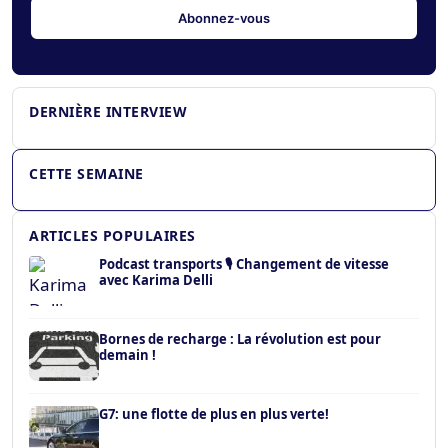
Pierre Delaigue – Vinci Autoroutes : « La conduite
autonome permettra aux poids lourds de rouler
presque sans interruption »
DERNIÈRE INTERVIEW
CETTE SEMAINE
ARTICLES POPULAIRES
Podcast transports 🎙️ Changement de vitesse
avec Karima Delli
Bornes de recharge : La révolution est pour
demain !
G7: une flotte de plus en plus verte!