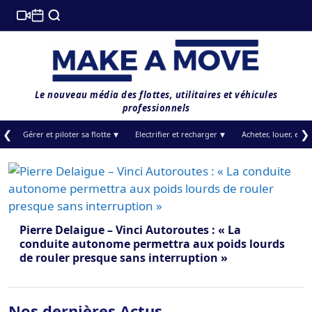
Le nouveau média des flottes, utilitaires et véhicules
professionnels
❮
❯
Gérer et piloter sa flotte
Electrifier et recharger
Acheter, louer, et f
Pierre Delaigue – Vinci Autoroutes : « La
conduite autonome permettra aux poids lourds
de rouler presque sans interruption »
Nos dernières Actus