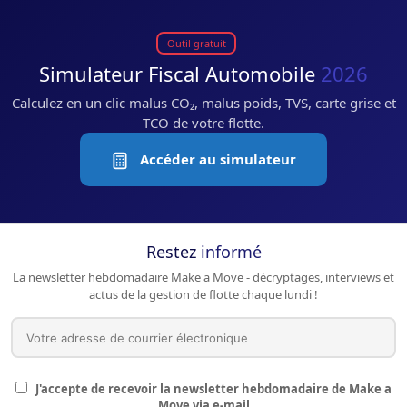
Outil gratuit
Simulateur Fiscal Automobile
2026
Calculez en un clic malus CO₂, malus poids, TVS, carte grise et
TCO de votre flotte.
Accéder au simulateur
Restez
informé
La newsletter hebdomadaire Make a Move - décryptages, interviews et
actus de la gestion de flotte chaque lundi !
J'accepte de recevoir la newsletter hebdomadaire de Make a
Move via e-mail