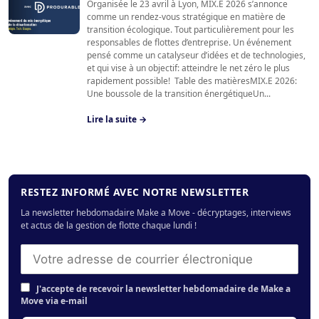
Organisée le 23 avril à Lyon, MIX.E 2026 s’annonce
comme un rendez-vous stratégique en matière de
transition écologique. Tout particulièrement pour les
responsables de flottes d’entreprise. Un événement
pensé comme un catalyseur d’idées et de technologies,
et qui vise à un objectif: atteindre le net zéro le plus
rapidement possible! Table des matièresMIX.E 2026:
Une boussole de la transition énergétiqueUn...
Lire la suite →
RESTEZ INFORMÉ AVEC NOTRE NEWSLETTER
La newsletter hebdomadaire Make a Move - décryptages, interviews
et actus de la gestion de flotte chaque lundi !
J'accepte de recevoir la newsletter hebdomadaire de Make a
Move via e-mail