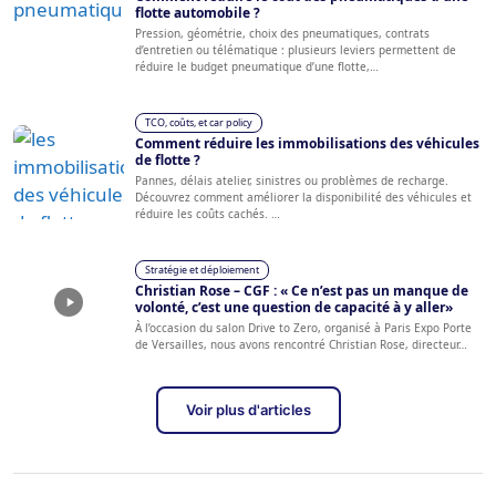
flotte automobile ?
Pression, géométrie, choix des pneumatiques, contrats
d’entretien ou télématique : plusieurs leviers permettent de
réduire le budget pneumatique d’une flotte,…
TCO, coûts, et car policy
Comment réduire les immobilisations des véhicules
de flotte ?
Pannes, délais atelier, sinistres ou problèmes de recharge.
Découvrez comment améliorer la disponibilité des véhicules et
réduire les coûts cachés. …
Stratégie et déploiement
Christian Rose – CGF : « Ce n’est pas un manque de
volonté, c’est une question de capacité à y aller»
À l’occasion du salon Drive to Zero, organisé à Paris Expo Porte
de Versailles, nous avons rencontré Christian Rose, directeur…
Voir plus d'articles